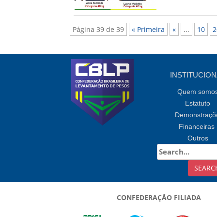
Página 39 de 39
« Primeira
«
...
10
2
INSTITUCION
Quem somo
Estatuto
Demonstraçõ
Financeiras
Outros
CONFEDERAÇÃO FILIADA