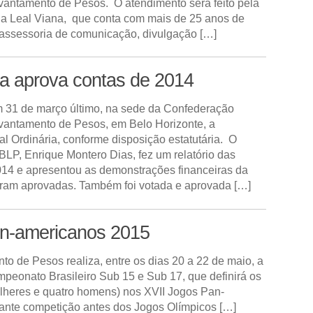
evantamento de Pesos. O atendimento será feito pela
dia Leal Viana, que conta com mais de 25 anos de
assessoria de comunicação, divulgação […]
ia aprova contas de 2014
m 31 de março último, na sede da Confederação
evantamento de Pesos, em Belo Horizonte, a
l Ordinária, conforme disposição estatutária. O
BLP, Enrique Montero Dias, fez um relatório das
014 e apresentou as demonstrações financeiras da
oram aprovadas. Também foi votada e aprovada […]
an-americanos 2015
o de Pesos realiza, entre os dias 20 a 22 de maio, a
peonato Brasileiro Sub 15 e Sub 17, que definirá os
mulheres e quatro homens) nos XVII Jogos Pan-
ante competição antes dos Jogos Olímpicos […]