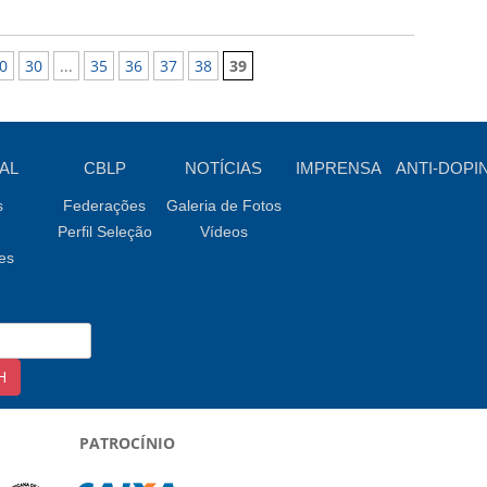
0
30
...
35
36
37
38
39
AL
CBLP
NOTÍCIAS
IMPRENSA
ANTI-DOPI
s
Federações
Galeria de Fotos
Perfil Seleção
Vídeos
es
PATROCÍNIO