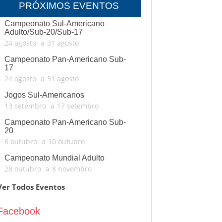
PRÓXIMOS EVENTOS
Campeonato Sul-Americano
Adulto/Sub-20/Sub-17
24 agosto
a
31 agosto
Campeonato Pan-Americano Sub-
17
24 agosto
a
31 agosto
Jogos Sul-Americanos
13 setembro
a
17 setembro
Campeonato Pan-Americano Sub-
20
6 outubro
a
10 outubro
Campeonato Mundial Adulto
28 outubro
a
8 novembro
Ver Todos Eventos
Facebook