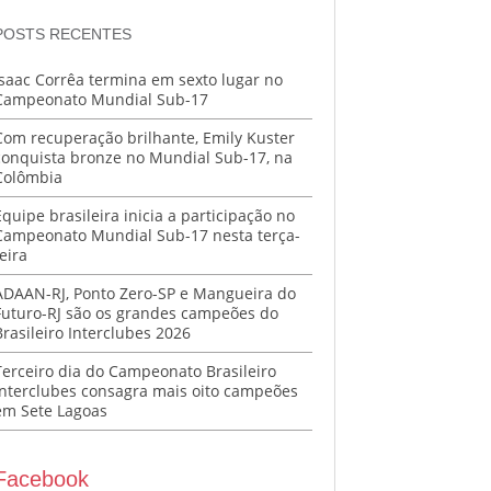
POSTS RECENTES
Isaac Corrêa termina em sexto lugar no
Campeonato Mundial Sub-17
Com recuperação brilhante, Emily Kuster
conquista bronze no Mundial Sub-17, na
Colômbia
Equipe brasileira inicia a participação no
Campeonato Mundial Sub-17 nesta terça-
eira
ADAAN-RJ, Ponto Zero-SP e Mangueira do
Futuro-RJ são os grandes campeões do
Brasileiro Interclubes 2026
Terceiro dia do Campeonato Brasileiro
Interclubes consagra mais oito campeões
em Sete Lagoas
Facebook