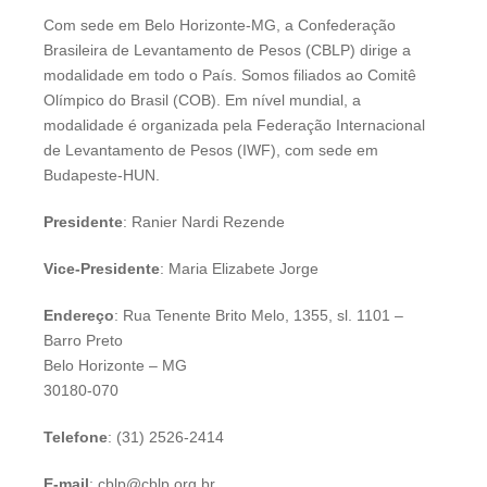
Com sede em Belo Horizonte-MG, a Confederação
Brasileira de Levantamento de Pesos (CBLP) dirige a
modalidade em todo o País. Somos filiados ao Comitê
Olímpico do Brasil (COB). Em nível mundial, a
modalidade é organizada pela Federação Internacional
de Levantamento de Pesos (IWF), com sede em
Budapeste-HUN.
Presidente
: Ranier Nardi Rezende
Vice-Presidente
: Maria Elizabete Jorge
Endereço
: Rua Tenente Brito Melo, 1355, sl. 1101 –
Barro Preto
Belo Horizonte – MG
30180-070
Telefone
: (31) 2526-2414
E-mail
: cblp@cblp.org.br