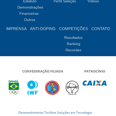
Estatuto
Perfil Seleção
Vídeos
Demonstrações
Financeiras
Outros
IMPRENSA
ANTI-DOPING
COMPETIÇÕES
CONTATO
Resultados
Ranking
Recordes
CONFEDERAÇÃO FILIADA
PATROCÍNIO
Desenvolvimento Techlise Soluções em Tecnologia