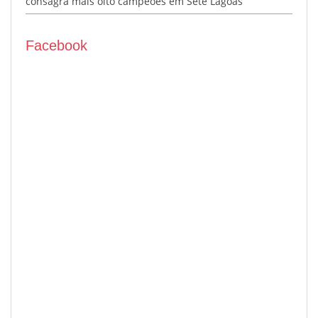
consagra mais oito campeões em Sete Lagoas
Facebook