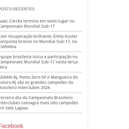
POSTS RECENTES
Isaac Corrêa termina em sexto lugar no
Campeonato Mundial Sub-17
Com recuperação brilhante, Emily Kuster
conquista bronze no Mundial Sub-17, na
Colômbia
Equipe brasileira inicia a participação no
Campeonato Mundial Sub-17 nesta terça-
eira
ADAAN-RJ, Ponto Zero-SP e Mangueira do
Futuro-RJ são os grandes campeões do
Brasileiro Interclubes 2026
Terceiro dia do Campeonato Brasileiro
Interclubes consagra mais oito campeões
em Sete Lagoas
Facebook