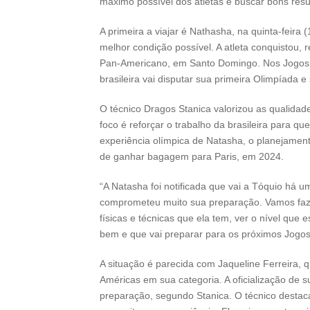
máximo possível dos atletas e buscar bons resu
A primeira a viajar é Nathasha, na quinta-feir
melhor condição possível. A atleta conquistou
Pan-Americano, em Santo Domingo. Nos Jogos P
brasileira vai disputar sua primeira Olimpíada e 
O técnico Dragos Stanica valorizou as qualidade
foco é reforçar o trabalho da brasileira para q
experiência olímpica de Natasha, o planejamen
de ganhar bagagem para Paris, em 2024.
“A Natasha foi notificada que vai a Tóquio há 
comprometeu muito sua preparação. Vamos faze
físicas e técnicas que ela tem, ver o nível que
bem e que vai preparar para os próximos Jogos O
A situação é parecida com Jaqueline Ferreira
Américas em sua categoria. A oficialização de 
preparação, segundo Stanica. O técnico destaca