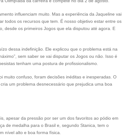
eira Olimpíada da carreira e compete no dia 2 de agosto.
ento influenciam muito. Mas a experiência da Jaqueline vai
sar todos os recursos que tem. É nosso objetivo estar entre os
vo, desde os primeiros Jogos que ela disputou até agora. E
uízo dessa indefinição. Ele explicou que o problema está na
máximo”, sem saber se vai disputar os Jogos ou não. Isso é
pesistas tenham uma postura de profissionalismo.
Foi muito confuso, foram decisões inéditas e inesperadas. O
o cria um problema desnecessário que prejudica uma boa
is, apesar da pressão por ser um dos favoritos ao pódio em
ança de medalha para o Brasil e, segundo Stanica, tem o
 nível alto e boa forma física.