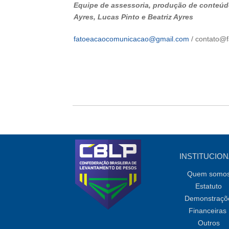
Equipe de assessoria, produção de conteúdo
Ayres, Lucas Pinto e Beatriz Ayres
fatoeacaocomunicacao@gmail.com
/ contato@
INSTITUCION
Quem somo
Estatuto
Demonstraçõ
Financeiras
Outros