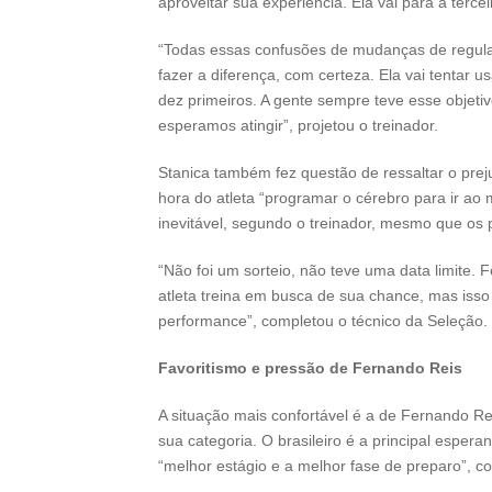
aproveitar sua experiência. Ela vai para a terc
“Todas essas confusões de mudanças de regulam
fazer a diferença, com certeza. Ela vai tentar u
dez primeiros. A gente sempre teve esse objeti
esperamos atingir”, projetou o treinador.
Stanica também fez questão de ressaltar o prej
hora do atleta “programar o cérebro para ir ao 
inevitável, segundo o treinador, mesmo que os 
“Não foi um sorteio, não teve uma data limite. 
atleta treina em busca de sua chance, mas iss
performance”, completou o técnico da Seleção.
Favoritismo e pressão de Fernando Reis
A situação mais confortável é a de Fernando Re
sua categoria. O brasileiro é a principal esper
“melhor estágio e a melhor fase de preparo”, com