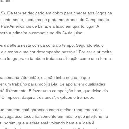
ltados.
a (15). Ela tem se dedicado em dobro para chegar aos Jogos na
, recentemente, medalha de prata no arranco do Campeonato
an-Americanos de Lima, ela ficou em quarto lugar. A
será a primeira a competir, no dia 24 de julho.
s da atleta nesta corrida contra o tempo. Segundo ele, o
ue ela tenha o melhor desempenho possível. Por ser a primeira
to a longo prazo também trata sua situação como uma forma
uma semana. Até então, ela não tinha noção, o que
r um trabalho para mobilizá-la. Se apoiar em qualidades
 está fisicamente. E fazer uma competição boa, que deixe ela
límpicos, daqui a três anos”, explicou o treinador.
, que também está garantida como melhor ranqueada das
sua vaga aconteceu há somente um mês, o que interferiu na
, porém, que a atleta está voltando bem e a ideia é