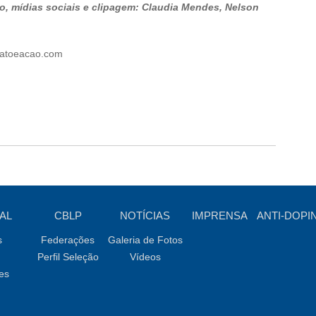
, mídias sociais e clipagem: Claudia Mendes, Nelson
fatoeacao.com
AL
CBLP
NOTÍCIAS
IMPRENSA
ANTI-DOPI
s
Federações
Galeria de Fotos
Perfil Seleção
Vídeos
es