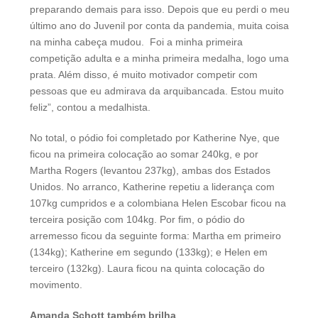
preparando demais para isso. Depois que eu perdi o meu
último ano do Juvenil por conta da pandemia, muita coisa
na minha cabeça mudou. Foi a minha primeira
competição adulta e a minha primeira medalha, logo uma
prata. Além disso, é muito motivador competir com
pessoas que eu admirava da arquibancada. Estou muito
feliz”, contou a medalhista.
No total, o pódio foi completado por Katherine Nye, que
ficou na primeira colocação ao somar 240kg, e por
Martha Rogers (levantou 237kg), ambas dos Estados
Unidos. No arranco, Katherine repetiu a liderança com
107kg cumpridos e a colombiana Helen Escobar ficou na
terceira posição com 104kg. Por fim, o pódio do
arremesso ficou da seguinte forma: Martha em primeiro
(134kg); Katherine em segundo (133kg); e Helen em
terceiro (132kg). Laura ficou na quinta colocação do
movimento.
Amanda Schott também brilha