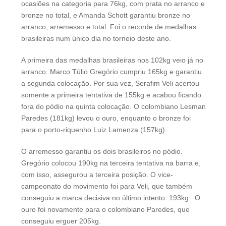
ocasiões na categoria para 76kg, com prata no arranco e
bronze no total, e Amanda Schott garantiu bronze no
arranco, arremesso e total. Foi o recorde de medalhas
brasileiras num único dia no torneio deste ano.
A primeira das medalhas brasileiras nos 102kg veio já no
arranco. Marco Túlio Gregório cumpriu 165kg e garantiu
a segunda colocação. Por sua vez, Serafim Veli acertou
somente a primeira tentativa de 155kg e acabou ficando
fora do pódio na quinta colocação. O colombiano Lesman
Paredes (181kg) levou o ouro, enquanto o bronze foi
para o porto-riquenho Luiz Lamenza (157kg).
O arremesso garantiu os dois brasileiros no pódio.
Gregório colocou 190kg na terceira tentativa na barra e,
com isso, assegurou a terceira posição. O vice-
campeonato do movimento foi para Veli, que também
conseguiu a marca decisiva no último intento: 193kg. O
ouro foi novamente para o colombiano Paredes, que
conseguiu erguer 205kg.