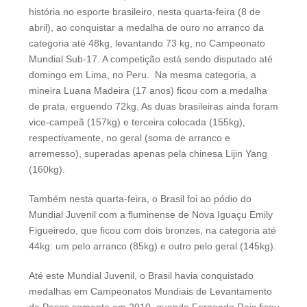
história no esporte brasileiro, nesta quarta-feira (8 de
abril), ao conquistar a medalha de ouro no arranco da
categoria até 48kg, levantando 73 kg, no Campeonato
Mundial Sub-17. A competição está sendo disputado até
domingo em Lima, no Peru. Na mesma categoria, a
mineira Luana Madeira (17 anos) ficou com a medalha
de prata, erguendo 72kg. As duas brasileiras ainda foram
vice-campeã (157kg) e terceira colocada (155kg),
respectivamente, no geral (soma de arranco e
arremesso), superadas apenas pela chinesa Lijin Yang
(160kg).
Também nesta quarta-feira, o Brasil foi ao pódio do
Mundial Juvenil com a fluminense de Nova Iguaçu Emily
Figueiredo, que ficou com dois bronzes, na categoria até
44kg: um pelo arranco (85kg) e outro pelo geral (145kg).
Até este Mundial Juvenil, o Brasil havia conquistado
medalhas em Campeonatos Mundiais de Levantamento
de Pesos somente em 2010, quando Fernando Reis ficou