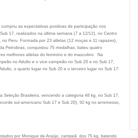
cumpriu as expectativas positivas de participação nos
ub 17, realizados na última semana (7 a 12/12), no Centro
, no Peru. Formada por 23 atletas (12 moças e 11 rapazes),
o da Petrobras, conquistou 75 medalhas, bateu quatro
res melhores atletas do feminino e do masculino. Na
o campeão no Adulto e o vice-campeão no Sub 20 e no Sub 17;
ulto, o quarto lugar no Sub 20 e o terceiro lugar no Sub 17.
a Seleção Brasileira, vencendo a categoria 48 kg, no Sub 17,
recorde sul-americano Sub 17 e Sub 20), 92 kg no arremesso,
uistados por Monique de Araújo, campeã dos 75 kg, batendo