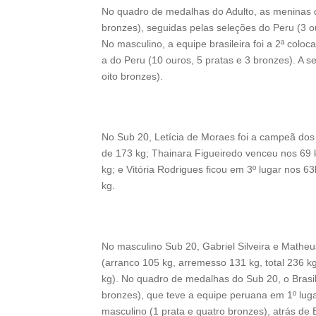
No quadro de medalhas do Adulto, as meninas do
bronzes), seguidas pelas seleções do Peru (3 ou
No masculino, a equipe brasileira foi a 2ª coloca
a do Peru (10 ouros, 5 pratas e 3 bronzes). A s
oito bronzes).
No Sub 20, Letícia de Moraes foi a campeã dos 
de 173 kg; Thainara Figueiredo venceu nos 69 
kg; e Vitória Rodrigues ficou em 3º lugar nos 6
kg.
No masculino Sub 20, Gabriel Silveira e Matheu
(arranco 105 kg, arremesso 131 kg, total 236 k
kg). No quadro de medalhas do Sub 20, o Brasil
bronzes), que teve a equipe peruana em 1º lugar
masculino (1 prata e quatro bronzes), atrás de 