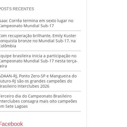
POSTS RECENTES
Isaac Corrêa termina em sexto lugar no
Campeonato Mundial Sub-17
Com recuperação brilhante, Emily Kuster
conquista bronze no Mundial Sub-17, na
Colômbia
Equipe brasileira inicia a participação no
Campeonato Mundial Sub-17 nesta terça-
eira
ADAAN-RJ, Ponto Zero-SP e Mangueira do
Futuro-RJ são os grandes campeões do
Brasileiro Interclubes 2026
Terceiro dia do Campeonato Brasileiro
Interclubes consagra mais oito campeões
em Sete Lagoas
Facebook