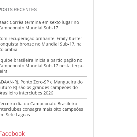
POSTS RECENTES
Isaac Corrêa termina em sexto lugar no
Campeonato Mundial Sub-17
Com recuperação brilhante, Emily Kuster
conquista bronze no Mundial Sub-17, na
Colômbia
Equipe brasileira inicia a participação no
Campeonato Mundial Sub-17 nesta terça-
eira
ADAAN-RJ, Ponto Zero-SP e Mangueira do
Futuro-RJ são os grandes campeões do
Brasileiro Interclubes 2026
Terceiro dia do Campeonato Brasileiro
Interclubes consagra mais oito campeões
em Sete Lagoas
Facebook