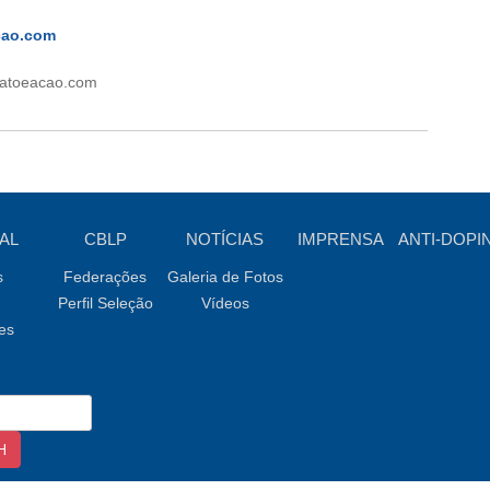
cao.com
fatoeacao.com
AL
CBLP
NOTÍCIAS
IMPRENSA
ANTI-DOPI
s
Federações
Galeria de Fotos
Perfil Seleção
Vídeos
es