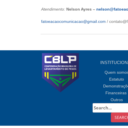
Atendimento:
Nelson Ayres –
nelson@fatoea
fatoeacaocomunicacao@gmail.com
/ contato@
INSTITUCION
Quem somo
Estatuto
Demonstraçõ
Financeiras
Outros