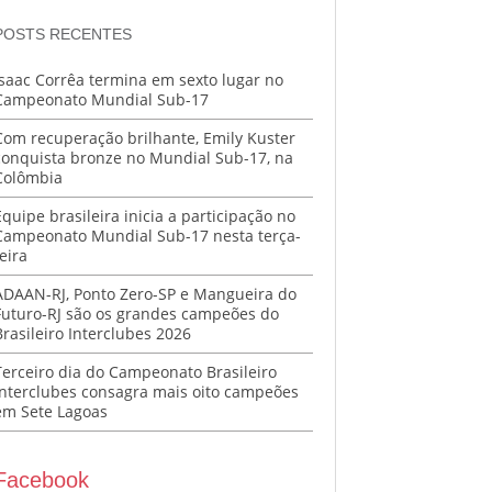
POSTS RECENTES
Isaac Corrêa termina em sexto lugar no
Campeonato Mundial Sub-17
Com recuperação brilhante, Emily Kuster
conquista bronze no Mundial Sub-17, na
Colômbia
Equipe brasileira inicia a participação no
Campeonato Mundial Sub-17 nesta terça-
eira
ADAAN-RJ, Ponto Zero-SP e Mangueira do
Futuro-RJ são os grandes campeões do
Brasileiro Interclubes 2026
Terceiro dia do Campeonato Brasileiro
Interclubes consagra mais oito campeões
em Sete Lagoas
Facebook