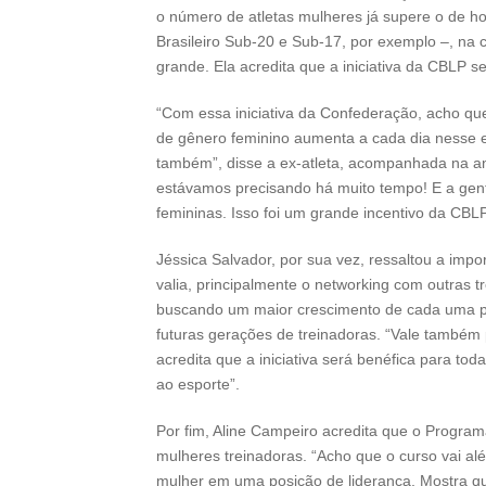
o número de atletas mulheres já supere o de 
Brasileiro Sub-20 e Sub-17, por exemplo –, na 
grande. Ela acredita que a iniciativa da CBLP s
“Com essa iniciativa da Confederação, acho qu
de gênero feminino aumenta a cada dia nesse es
também”, disse a ex-atleta, acompanhada na an
estávamos precisando há muito tempo! E a gent
femininas. Isso foi um grande incentivo da CBLP
Jéssica Salvador, por sua vez, ressaltou a imp
valia, principalmente o networking com outras 
buscando um maior crescimento de cada uma pro
futuras gerações de treinadoras. “Vale também
acredita que a iniciativa será benéfica para tod
ao esporte”.
Por fim, Aline Campeiro acredita que o Progra
mulheres treinadoras. “Acho que o curso vai alé
mulher em uma posição de liderança. Mostra qu