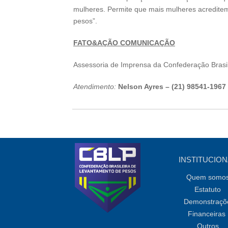
mulheres. Permite que mais mulheres acreditem
pesos”.
FATO&AÇÃO COMUNICAÇÃO
Assessoria de Imprensa da Confederação Brasi
Atendimento:
Nelson Ayres –
(21) 98541-1967
INSTITUCION
Quem somo
Estatuto
Demonstraçõ
Financeiras
Outros