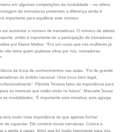
homens em algumas competições da modalidade – no último
contagem de treinadoras presentes a diferença ainda é
erá importante para equilibrar este número.
e vai aumentar o número de treinadoras. O número de atletas
porte, então é importante ter a participação de treinadoras
álise por Elaine Mattos: “Era um curso que nós mulheres já
e não tinha quem pudesse olhar por nós, treinadoras
”.
ortância da troca de conhecimentos nas aulas. “Foi de grande
treinadoras do âmbito nacional. Uma troca bem legal,
fissionalmente”. Pâmela Teixeira falou da importância para
 para as meninas que estão vindo no futuro“. Manuela Sousa
as as modalidades: “É importante esta iniciativa, pois agrega
ma terá muito mais importância do que apenas formar
m de capacitar. Ele constrói novas narrativas. Coloca a
e a gente é capaz. Acho que foi muito importante para nós