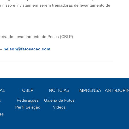
 nisso e invistam em serem treinadoras de levantamento de
leira de Levantamento de Pesos (CBLP)
 –
nelson@fatoeacao.com
AL
CBLP
NOTÍCIAS
IMPRENSA
ANTI-DOPI
s
Federações
Galeria de Fotos
Perfil Seleção
Vídeos
es