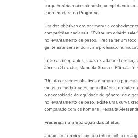
carga horária mais estendida, completando um a
coordenadora do Programa.
Um dos objetivos era aprimorar o conheciment
competições nacionais. “Existe um critério sele
no levantamento de pesos. Precisa ter um foco
gente está pensando numa profissão, numa categ
Entre as integrantes, duas ex-atletas da Seleçã
Jéssica Salvador, Manuela Sousa e Pâmela Teixe
“Um dos grandes objetivos é ampliar a participa
todas as modalidades, uma distância grande e
a necessidade de equidade de gênero, de a gen
no levantamento de peso, existe uma curva cres
comparado com os homens”, ressalta Alessandra
Presença na preparação das atletas
Jaqueline Ferreira disputou três edições de Jo