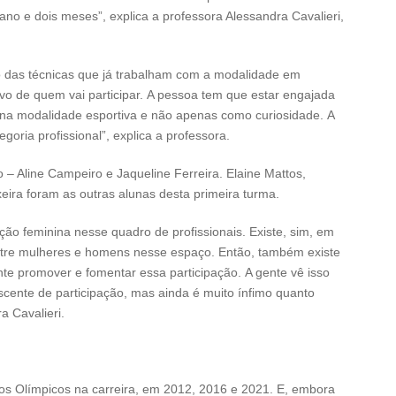
no e dois meses”, explica a professora Alessandra Cavalieri,
o das técnicas que já trabalham com a modalidade em
tivo de quem vai participar. A pessoa tem que estar engajada
 na modalidade esportiva e não apenas como curiosidade. A
oria profissional”, explica a professora.
o – Aline Campeiro e Jaqueline Ferreira. Elaine Mattos,
ira foram as outras alunas desta primeira turma.
ção feminina nesse quadro de profissionais. Existe, sim, em
ntre mulheres e homens nesse espaço. Então, também existe
te promover e fomentar essa participação. A gente vê isso
cente de participação, mas ainda é muito ínfimo quanto
 Cavalieri.
gos Olímpicos na carreira, em 2012, 2016 e 2021. E, embora