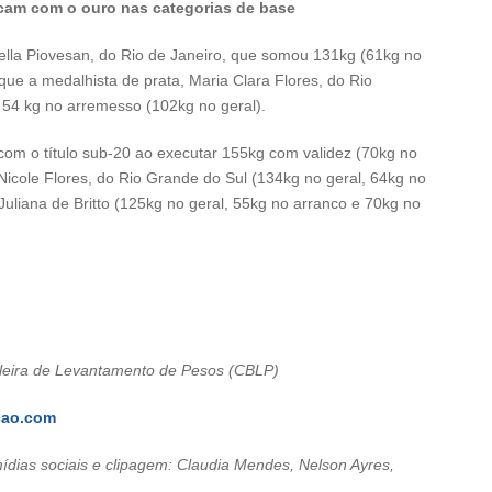
icam com o ouro nas categorias de base
ella Piovesan, do Rio de Janeiro, que somou 131kg (61kg no
ue a medalhista de prata, Maria Clara Flores, do Rio
 54 kg no arremesso (102kg no geral).
 com o título sub-20 ao executar 155kg com validez (70kg no
Nicole Flores, do Rio Grande do Sul (134kg no geral, 64kg no
uliana de Britto (125kg no geral, 55kg no arranco e 70kg no
leira de Levantamento de Pesos (CBLP)
cao.com
ídias sociais e clipagem: Claudia Mendes, Nelson Ayres,