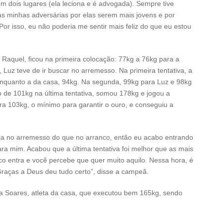
 em dois lugares (ela leciona e é advogada). Sempre tive
às minhas adversárias por elas serem mais jovens e por
or isso, eu não poderia me sentir mais feliz do que eu estou
o, Raquel, ficou na primeira colocação: 77kg a 76kg para a
, Luz teve de ir buscar no arremesso. Na primeira tentativa, a
enquanto a da casa, 94kg. Na segunda, 99kg para Luz e 98kg
 de 101kg na última tentativa, somou 178kg e jogou a
para 103kg, o mínimo para garantir o ouro, e conseguiu a
a no arremesso do que no arranco, então eu acabo entrando
ra mim. Acabou que a última tentativa foi melhor que as mais
co entra e você percebe que quer muito aquilo. Nessa hora, é
Graças a Deus deu tudo certo”, disse a campeã.
via Soares, atleta da casa, que executou bem 165kg, sendo