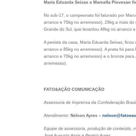
Maria Eduarda Seixas e Marcella Piovesan f
No sub-17, o campeonato foi faturado por Marc
arranco e 70kg no arremesso), 29kg a mais do q
Grande do Sul, que levantou 48kg no arranco e
A pesista da casa, Maria Eduarda Seixas, ficou
arranco e 85kg no arremesso). A prata foi para 
arranco e 70kg no arremesso) e o bronze para J
arremesso).
FATO&AÇÃO COMUNICAÇÃO
Assessoria de Imprensa da Confederação Brasi
Atendimento:
Nelson Ayres –
nelson@fatoea
Equipe de assessoria, produção de conteúdo, m
José Augusto Assis e Beatriz Ayres