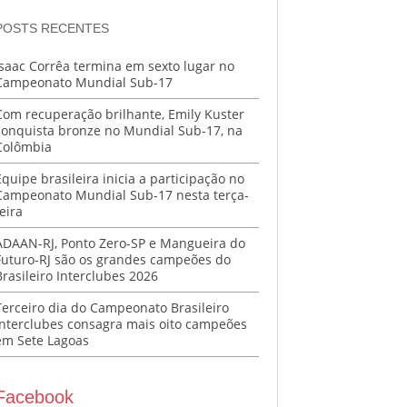
POSTS RECENTES
Isaac Corrêa termina em sexto lugar no
Campeonato Mundial Sub-17
Com recuperação brilhante, Emily Kuster
conquista bronze no Mundial Sub-17, na
Colômbia
Equipe brasileira inicia a participação no
Campeonato Mundial Sub-17 nesta terça-
eira
ADAAN-RJ, Ponto Zero-SP e Mangueira do
Futuro-RJ são os grandes campeões do
Brasileiro Interclubes 2026
Terceiro dia do Campeonato Brasileiro
Interclubes consagra mais oito campeões
em Sete Lagoas
Facebook