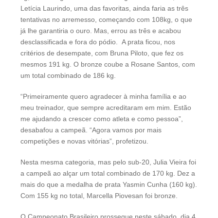
Letícia Laurindo, uma das favoritas, ainda faria as três
tentativas no arremesso, começando com 108kg, o que
já lhe garantiria o ouro. Mas, errou as três e acabou
desclassificada e fora do pódio. A prata ficou, nos
critérios de desempate, com Bruna Piloto, que fez os
mesmos 191 kg. O bronze coube a Rosane Santos, com
um total combinado de 186 kg.
“Primeiramente quero agradecer à minha família e ao
meu treinador, que sempre acreditaram em mim. Estão
me ajudando a crescer como atleta e como pessoa”,
desabafou a campeã. “Agora vamos por mais
competições e novas vitórias”, profetizou.
Nesta mesma categoria, mas pelo sub-20, Julia Vieira foi
a campeã ao alçar um total combinado de 170 kg. Dez a
mais do que a medalha de prata Yasmin Cunha (160 kg).
Com 155 kg no total, Marcella Piovesan foi bronze.
O Campeonato Brasileiro prossegue neste sábado, dia 4,