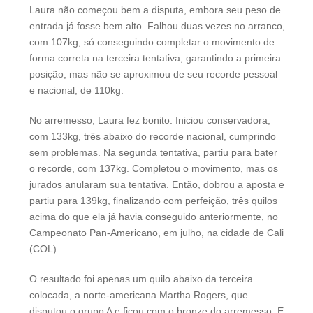
Laura não começou bem a disputa, embora seu peso de
entrada já fosse bem alto. Falhou duas vezes no arranco,
com 107kg, só conseguindo completar o movimento de
forma correta na terceira tentativa, garantindo a primeira
posição, mas não se aproximou de seu recorde pessoal
e nacional, de 110kg.
No arremesso, Laura fez bonito. Iniciou conservadora,
com 133kg, três abaixo do recorde nacional, cumprindo
sem problemas. Na segunda tentativa, partiu para bater
o recorde, com 137kg. Completou o movimento, mas os
jurados anularam sua tentativa. Então, dobrou a aposta e
partiu para 139kg, finalizando com perfeição, três quilos
acima do que ela já havia conseguido anteriormente, no
Campeonato Pan-Americano, em julho, na cidade de Cali
(COL).
O resultado foi apenas um quilo abaixo da terceira
colocada, a norte-americana Martha Rogers, que
disputou o grupo A e ficou com o bronze do arremesso. E