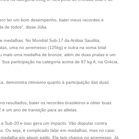
spero ter um bom desempenho, bater meus recordes e
 de todos”, disse Júlia.
e medalhas. No Mundial Sub-17 da Arábia Saudita,
atas, uma no arremesso (125kg) e outra na soma total
ou mais uma medalha de bronze, além de duas pratas e um
ua participação na categoria acima de 87 kg A, na Grécia,
ica, demonstra otimismo quanto à participação das duas
ns resultados, bater os recordes brasileiros e obter boas
é um ano de transição para as atletas.
 a Sub-20 e isso gera um impacto. Vão disputar contra
as. Ou seja, é complicado falar em medalhas, mas no caso
 medalha em algum estilo. Ela tem chance no arremesso. Já