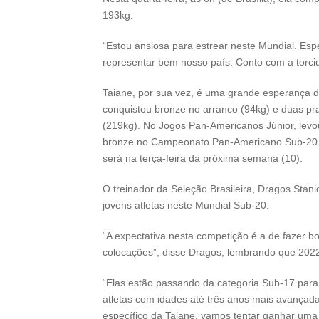
193kg.
“Estou ansiosa para estrear neste Mundial. E
representar bem nosso país. Conto com a torcida
Taiane, por sua vez, é uma grande esperança d
conquistou bronze no arranco (94kg) e duas pr
(219kg). No Jogos Pan-Americanos Júnior, lev
bronze no Campeonato Pan-Americano Sub-20. S
será na terça-feira da próxima semana (10).
O treinador da Seleção Brasileira, Dragos Stan
jovens atletas neste Mundial Sub-20.
“A expectativa nesta competição é a de fazer bo
colocações”, disse Dragos, lembrando que 2022 
“Elas estão passando da categoria Sub-17 para
atletas com idades até três anos mais avançad
específico da Taiane, vamos tentar ganhar uma