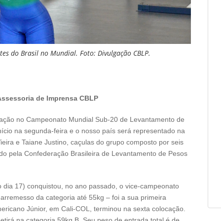
tes do Brasil no Mundial. Foto: Divulgação CBLP.
Assessoria de Imprensa CBLP
ticipação no Campeonato Mundial Sub-20 de Levantamento de
nício na segunda-feira e o nosso país será representado na
Vieira e Taiane Justino, caçulas do grupo composto por seis
ado pela Confederação Brasileira de Levantamento de Pesos
o dia 17) conquistou, no ano passado, o vice-campeonato
arremesso da categoria até 55kg – foi a sua primeira
ricano Júnior, em Cali-COL, terminou na sexta colocação.
petirá na categoria 59kg B. Seu peso de entrada total é de