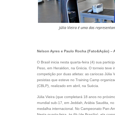
Júlia Vieira é uma das representan
Nelson Ayres e Paulo Rocha (Fato&Ação) – 
O Brasil inicia nesta quarta-feira (4) sua par
Peso, em Heraklion, na Grécia. O torneio teve i
competição por duas atletas: as cariocas Júlia 
pesistas que esteve no Training Camp organiz
(CBLP), realizado em abril, na Suécia.
Júlia Vieira (que completará 18 anos no próxim
mundial sub-17, em Jeddah, Arábia Saudita, no 
medalha internacional. No Campeonato Pan-Ame
Nesta quarta-feira, às 6h (de Brasília), ela com