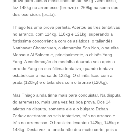
prova para atletas masculinos de até 55kg. Além disso,
fez 148kg no arremesso (bronze) e 269kg na soma dos
dois exercícios (prata).
Thiago fez uma prova perfeita. Acertou as três tentativas
no arranco, com 114kg, 118kg e 121kg, superando a
fortíssima concorrência com os asiáticos: o tailandês
Natthawat Chomchuen, o vietnamita Son Ngo, o saudita
Mansour Al Saleem e, principalmente, o chinês Yang
Yang. A confirmação da medalha dourada veio após o
erro de Yang na sua última tentativa, quando tentava
estabelecer a marca de 122kg. O chinês ficou com a
prata (120kg) e o tailandês com o bronze (120kg).
Mas Thiago ainda tinha mais para conquistar. Na disputa
do arremesso, mais uma vez fez boa prova. Dos 14
atletas na disputa, somente ele e o búlgaro Dzhan
Zarkov acertaram as seis tentativas, três no arranco e
três no arremesso. O brasileiro levantou 142kg, 145kg e
148kg. Desta vez, a torcida não deu muito certo, pois o