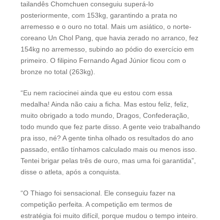
tailandês Chomchuen conseguiu superá-lo
posteriormente, com 153kg, garantindo a prata no
arremesso e o ouro no total. Mais um asiático, o norte-
coreano Un Chol Pang, que havia zerado no arranco, fez
154kg no arremesso, subindo ao pódio do exercício em
primeiro. O filipino Fernando Agad Júnior ficou com o
bronze no total (263kg).
“Eu nem raciocinei ainda que eu estou com essa
medalha! Ainda não caiu a ficha. Mas estou feliz, feliz,
muito obrigado a todo mundo, Dragos, Confederação,
todo mundo que fez parte disso. A gente veio trabalhando
pra isso, né? A gente tinha olhado os resultados do ano
passado, então tínhamos calculado mais ou menos isso.
Tentei brigar pelas três de ouro, mas uma foi garantida”,
disse o atleta, após a conquista.
“O Thiago foi sensacional. Ele conseguiu fazer na
competição perfeita. A competição em termos de
estratégia foi muito difícil, porque mudou o tempo inteiro.