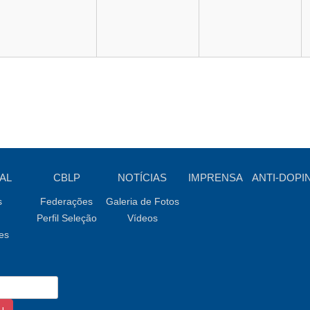
AL
CBLP
NOTÍCIAS
IMPRENSA
ANTI-DOPI
s
Federações
Galeria de Fotos
Perfil Seleção
Vídeos
es