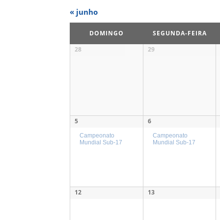
Navegação
«
junho
do
calendário
DOMINGO
SEGUNDA-FEIRA
mensal
28
29
5
6
Campeonato
Campeonato
Mundial Sub-17
Mundial Sub-17
12
13