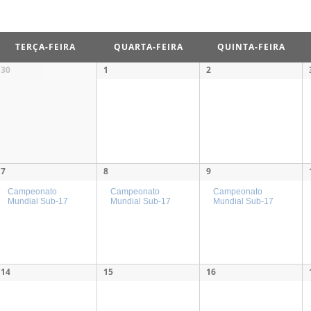
TERÇA-FEIRA
QUARTA-FEIRA
QUINTA-FEIRA
30
1
2
7
8
9
Campeonato
Campeonato
Campeonato
Mundial Sub-17
Mundial Sub-17
Mundial Sub-17
14
15
16