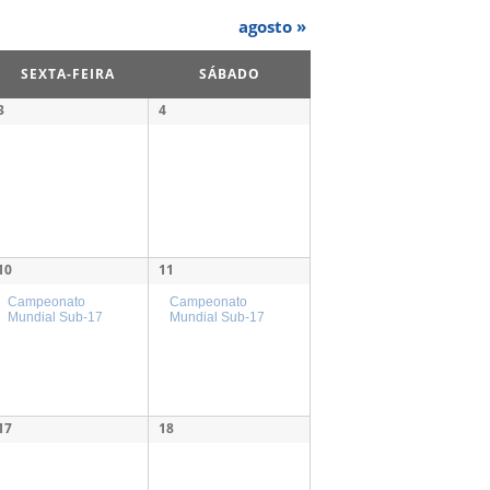
e
agosto
»
g
a
SEXTA-FEIRA
SÁBADO
ç
ã
3
4
o
d
o
s
e
v
10
11
e
n
Campeonato
Campeonato
Mundial Sub-17
Mundial Sub-17
t
o
s
17
18