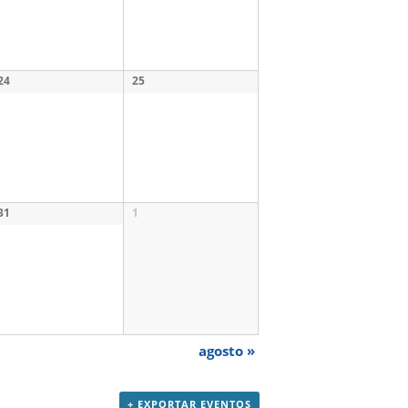
24
25
31
1
agosto
»
+ EXPORTAR EVENTOS