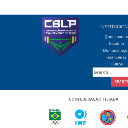
mensal
INSTITUCION
Quem somo
Estatuto
Demonstraçõ
Financeiras
Outros
CONFEDERAÇÃO FILIADA