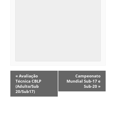
E
«
Avaliação
Campeonato
v
Técnica CBLP
Mundial Sub-17 e
e
(Adulto/Sub
Sub-20
»
n
20/Sub17)
t
o
N
a