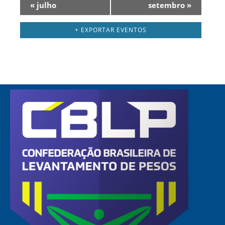
Navegação
«
julho
setembro
»
do
calendário
+ EXPORTAR EVENTOS
mensal