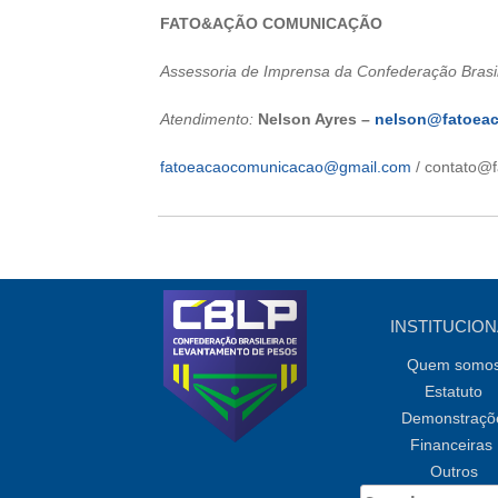
FATO&AÇÃO COMUNICAÇÃO
Assessoria de Imprensa da Confederação Brasi
Atendimento:
Nelson Ayres –
nelson@fatoea
fatoeacaocomunicacao@gmail.com
/ contato@
INSTITUCION
Quem somo
Estatuto
Demonstraçõ
Financeiras
Outros