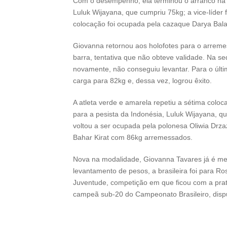
Com o desempenho, ela terminou o arranco na s
Luluk Wijayana, que cumpriu 75kg; a vice-líder 
colocação foi ocupada pela cazaque Darya Bala
Giovanna retornou aos holofotes para o arreme
barra, tentativa que não obteve validade. Na s
novamente, não conseguiu levantar. Para o últim
carga para 82kg e, dessa vez, logrou êxito.
A atleta verde e amarela repetiu a sétima col
para a pesista da Indonésia, Luluk Wijayana, 
voltou a ser ocupada pela polonesa Oliwia Drzaz
Bahar Kirat com 86kg arremessados.
Nova na modalidade, Giovanna Tavares já é meda
levantamento de pesos, a brasileira foi para Ro
Juventude, competição em que ficou com a prata
campeã sub-20 do Campeonato Brasileiro, dis