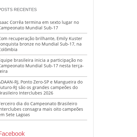
POSTS RECENTES
Isaac Corrêa termina em sexto lugar no
Campeonato Mundial Sub-17
Com recuperação brilhante, Emily Kuster
conquista bronze no Mundial Sub-17, na
Colômbia
Equipe brasileira inicia a participação no
Campeonato Mundial Sub-17 nesta terça-
eira
ADAAN-RJ, Ponto Zero-SP e Mangueira do
Futuro-RJ são os grandes campeões do
Brasileiro Interclubes 2026
Terceiro dia do Campeonato Brasileiro
Interclubes consagra mais oito campeões
em Sete Lagoas
Facebook