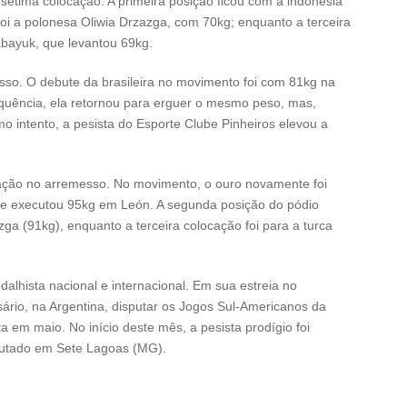
étima colocação. A primeira posição ficou com a indonésia
foi a polonesa Oliwia Drzazga, com 70kg; enquanto a terceira
bayuk, que levantou 69kg.
sso. O debute da brasileira no movimento foi com 81kg na
equência, ela retornou para erguer o mesmo peso, mas,
o intento, a pesista do Esporte Clube Pinheiros elevou a
ocação no arremesso. No movimento, o ouro novamente foi
que executou 95kg em León. A segunda posição do pódio
ga (91kg), enquanto a terceira colocação foi para a turca
lhista nacional e internacional. Em sua estreia no
sário, na Argentina, disputar os Jogos Sul-Americanos da
 em maio. No início deste mês, a pesista prodígio foi
putado em Sete Lagoas (MG).