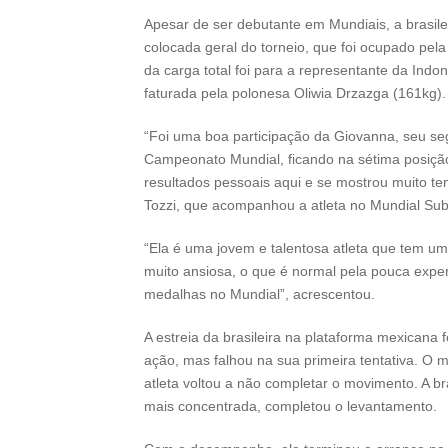
Apesar de ser debutante em Mundiais, a brasilei
colocada geral do torneio, que foi ocupado pel
da carga total foi para a representante da Indo
faturada pela polonesa Oliwia Drzazga (161kg).
“Foi uma boa participação da Giovanna, seu s
Campeonato Mundial, ficando na sétima posição
resultados pessoais aqui e se mostrou muito ten
Tozzi, que acompanhou a atleta no Mundial Sub
“Ela é uma jovem e talentosa atleta que tem u
muito ansiosa, o que é normal pela pouca exper
medalhas no Mundial”, acrescentou.
A estreia da brasileira na plataforma mexicana f
ação, mas falhou na sua primeira tentativa. O
atleta voltou a não completar o movimento. A bra
mais concentrada, completou o levantamento.