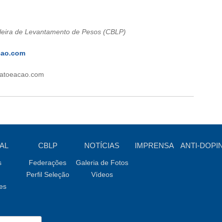
leira de Levantamento de Pesos (CBLP)
cao.com
fatoeacao.com
AL
CBLP
NOTÍCIAS
IMPRENSA
ANTI-DOPI
s
Federações
Galeria de Fotos
Perfil Seleção
Vídeos
es