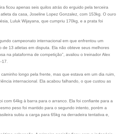
ra ficou apenas seis quilos atrás do erguido pela terceira
a atleta da casa, Joseline Lopez Gonzalez, com 153kg. O ouro
nésia, Luluk Wijayana, que cumpriu 170kg, e a prata foi
egundo campeonato internacional em que enfrentou um
 de 13 atletas em disputa. Ela não obteve seus melhores
sa na plataforma de competição”, avaliou o treinador Alex
-17.
m caminho longo pela frente, mas que estava em um dia ruim,
iência internacional. Ela acabou falhando, o que custou as
oi com 64kg à barra para o arranco. Ela foi confiante para a
 mesmo peso foi mantido para o segundo intento, porém a
sileira subiu a carga para 65kg na derradeira tentativa e,