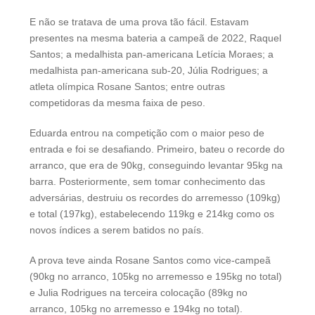
E não se tratava de uma prova tão fácil. Estavam
presentes na mesma bateria a campeã de 2022, Raquel
Santos; a medalhista pan-americana Letícia Moraes; a
medalhista pan-americana sub-20, Júlia Rodrigues; a
atleta olímpica Rosane Santos; entre outras
competidoras da mesma faixa de peso.
Eduarda entrou na competição com o maior peso de
entrada e foi se desafiando. Primeiro, bateu o recorde do
arranco, que era de 90kg, conseguindo levantar 95kg na
barra. Posteriormente, sem tomar conhecimento das
adversárias, destruiu os recordes do arremesso (109kg)
e total (197kg), estabelecendo 119kg e 214kg como os
novos índices a serem batidos no país.
A prova teve ainda Rosane Santos como vice-campeã
(90kg no arranco, 105kg no arremesso e 195kg no total)
e Julia Rodrigues na terceira colocação (89kg no
arranco, 105kg no arremesso e 194kg no total).