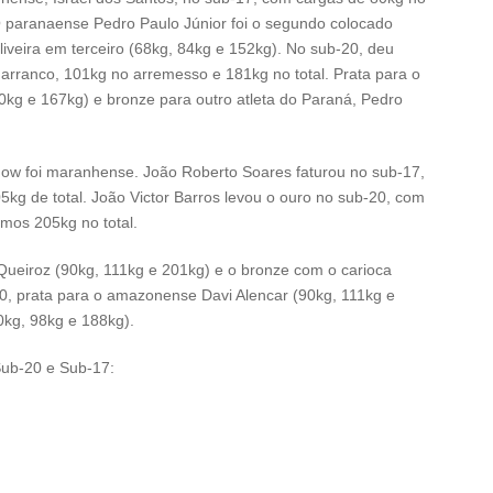
O paranaense Pedro Paulo Júnior foi o segundo colocado
iveira em terceiro (68kg, 84kg e 152kg). No sub-20, deu
rranco, 101kg no arremesso e 181kg no total. Prata para o
kg e 167kg) e bronze para outro atleta do Paraná, Pedro
 show foi maranhense. João Roberto Soares faturou no sub-17,
kg de total. João Victor Barros levou o ouro no sub-20, com
mos 205kg no total.
Queiroz (90kg, 111kg e 201kg) e o bronze com o carioca
0, prata para o amazonense Davi Alencar (90kg, 111kg e
90kg, 98kg e 188kg).
Sub-20 e Sub-17: