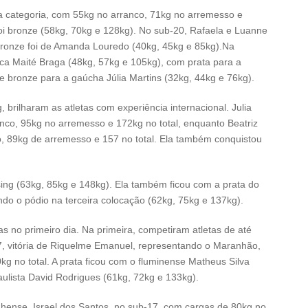
ta categoria, com 55kg no arranco, 71kg no arremesso e
i bronze (58kg, 70kg e 128kg). No sub-20, Rafaela e Luanne
bronze foi de Amanda Louredo (40kg, 45kg e 85kg).Na
oca Maité Braga (48kg, 57kg e 105kg), com prata para a
 bronze para a gaúcha Júlia Martins (32kg, 44kg e 76kg).
, brilharam as atletas com experiência internacional. Julia
nco, 95kg no arremesso e 172kg no total, enquanto Beatriz
o, 89kg de arremesso e 157 no total. Ela também conquistou
sing (63kg, 85kg e 148kg). Ela também ficou com a prata do
do o pódio na terceira colocação (62kg, 75kg e 137kg).
s no primeiro dia. Na primeira, competiram atletas de até
7, vitória de Riquelme Emanuel, representando o Maranhão,
 no total. A prata ficou com o fluminense Matheus Silva
aulista David Rodrigues (61kg, 72kg e 133kg).
anhense, Israel dos Santos, no sub-17, com cargas de 80kg no