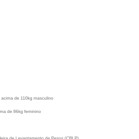
e acima de 110kg masculino
ima de 86kg feminino
leira de Levantamento de Pesos (CBLP)