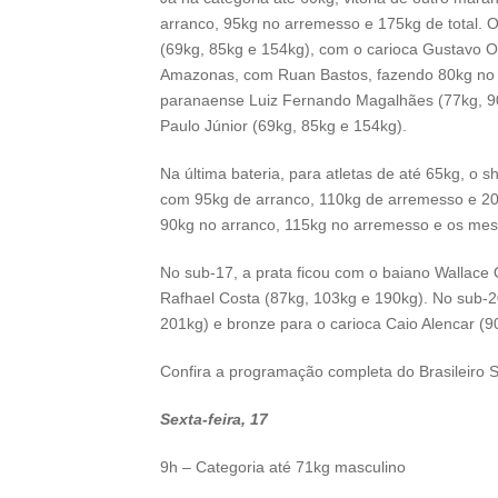
arranco, 95kg no arremesso e 175kg de total. 
(69kg, 85kg e 154kg), com o carioca Gustavo Ol
Amazonas, com Ruan Bastos, fazendo 80kg no a
paranaense Luiz Fernando Magalhães (77kg, 90
Paulo Júnior (69kg, 85kg e 154kg).
Na última bateria, para atletas de até 65kg, o
com 95kg de arranco, 110kg de arremesso e 205
90kg no arranco, 115kg no arremesso e os mes
No sub-17, a prata ficou com o baiano Wallace 
Rafhael Costa (87kg, 103kg e 190kg). No sub-2
201kg) e bronze para o carioca Caio Alencar (
Confira a programação completa do Brasileiro 
Sexta-feira, 17
9h – Categoria até 71kg masculino