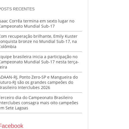
POSTS RECENTES
Isaac Corrêa termina em sexto lugar no
Campeonato Mundial Sub-17
Com recuperação brilhante, Emily Kuster
conquista bronze no Mundial Sub-17, na
Colômbia
Equipe brasileira inicia a participação no
Campeonato Mundial Sub-17 nesta terça-
eira
ADAAN-RJ, Ponto Zero-SP e Mangueira do
Futuro-RJ são os grandes campeões do
Brasileiro Interclubes 2026
Terceiro dia do Campeonato Brasileiro
Interclubes consagra mais oito campeões
em Sete Lagoas
Facebook