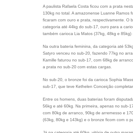
A paulista Rafaela Costa ficou com a prata nes
130kg no total. A amazonense Luanne Ramos fo
ficaram com ouro e prata, respectivamente. O 
categoria até 44kg do sub-17, ouro para a cari
também carioca Lia Matos (37kg, 48kg e 85kg) e
Na outra bateria feminina, da categoria até 53kg
Satyro venceu no sub-20, fazendo 77kg no arra
Kamille faturou no sub-17, com 68kg de arranc
a prata no sub-20 com estas cargas.
No sub-20, o bronze foi da carioca Sophia Mas
sub-17, que teve Kethelen Conceição completan
Entre os homens, duas baterias foram disputada
56kg e até 60kg. Na primeira, apenas no sub-1
com 80kg de arranco, 90kg de arremesso e 170kg
(63kg, 80kg e 143kg) e o bronze ficom com o p
Já na categoria até 60kg, vitória de outro mar