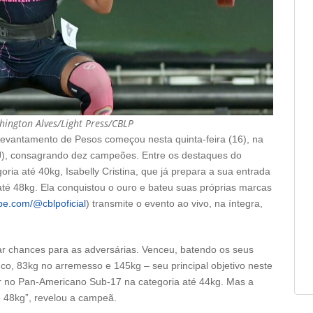
shington Alves/Light Press/CBLP
evantamento de Pesos começou nesta quinta-feira (16), na
J), consagrando dez campeões. Entre os destaques do
ria até 40kg, Isabelly Cristina, que já prepara a sua entrada
e até 48kg. Ela conquistou o ouro e bateu suas próprias marcas
be.com/@cblpoficial
) transmite o evento ao vivo, na íntegra,
ar chances para as adversárias. Venceu, batendo os seus
co, 83kg no arremesso e 145kg – seu principal objetivo neste
ir no Pan-Americano Sub-17 na categoria até 44kg. Mas a
té 48kg”, revelou a campeã.