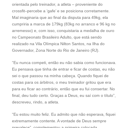
orientada pelo treinador, a atleta – proveniente do
crossfit–percebe a ‘gafe’ e se posiciona corretamente.
Mal imaginaria que ao final da disputa para 49kg, ela
cumpriria a marca de 179kg (83kg no arranco e 96 kg no
arremesso) e, com isso, conquistaria a medalha de ouro
no Campeonato Brasileiro Adulto, que está sendo
realizado na Vila Olímpica Nilton Santos, na Ilha do
Governador, Zona Norte do Rio de Janeiro (RJ).
“Eu nunca competi, então eu não sabia como funcionava.
Eu pensava que tinha de entrar e ficar de costas, eu não
sei o que passou na minha cabeça. Quando fiquei de
costas para os árbitros, o meu treinador gritou que era
para eu ficar ao contrário, então que eu fui consertar. No
final, deu tudo certo. Graças a Deus, eu saí com o título”,
descreveu, rindo, a atleta.
“Eu estou muito feliz. Eu admito que não esperava, fiquei
extremamente contente. A vontade de Deus sempre
prevalece”, complementou a primeira colocada.