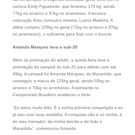
carioca Emily Figueiredo, que levantou 174 kg, sendo
77kg no arranco e 97kg no arremesso. A terceira
colocação ficou comoutra mineira, Luana Madeira. A
atleta cumpriu 159kg no geral (72kg no arranco e 87kg
no arremesso), o suficiente para ficar com o bronze.
Amanda Marques leva o sub-20
Além da premiação do adulto, a quinta-feira teve a
premiação da campeã do sub-20 para atletas com até
49kg. A campeã foi Amanda Marques, do Maranhão, que
conseguiu a marca de 125kg geral, sendo 55kg no
arranco e 70kg no arremesso. A estreante no
Campeonato Brasileiro enalteceu o título.
“Eu estou muito feliz. É a minha primeira competição e eu
já saio com essa medalha. A conquista não é só minha, é
do meu treinador, da minha família e de todo o
Maranhão”, comemorou Amanda.