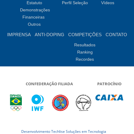
Estatuto
Perfil Seleção
Vídeos
Demonstrações
Financeiras
Outros
IMPRENSA
ANTI-DOPING
COMPETIÇÕES
CONTATO
Resultados
Ranking
Recordes
CONFEDERAÇÃO FILIADA
PATROCÍNIO
Desenvolvimento Techlise Soluções em Tecnologia