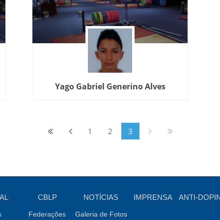
Yago Gabriel Generino Alves
1
2
3
AL
CBLP
NOTÍCIAS
IMPRENSA
ANTI-DOPI
s
Federações
Galeria de Fotos