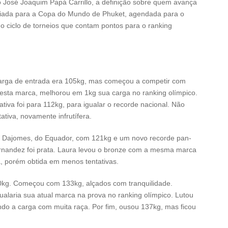
José Joaquim Papá Carrillo, a definição sobre quem avança
adiada para a Copa do Mundo de Phuket, agendada para o
 o ciclo de torneios que contam pontos para o ranking
arga de entrada era 105kg, mas começou a competir com
esta marca, melhorou em 1kg sua carga no ranking olímpico.
ativa foi para 112kg, para igualar o recorde nacional. Não
ativa, novamente infrutífera.
si Dajomes, do Equador, com 121kg e um novo recorde pan-
nandez foi prata. Laura levou o bronze com a mesma marca
, porém obtida em menos tentativas.
0kg. Começou com 133kg, alçados com tranquilidade.
alaria sua atual marca na prova no ranking olímpico. Lutou
ndo a carga com muita raça. Por fim, ousou 137kg, mas ficou