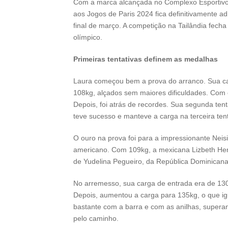
Com a marca alcançada no Complexo Esportivo 
aos Jogos de Paris 2024 fica definitivamente 
final de março. A competição na Tailândia fecha
olímpico.
Primeiras tentativas definem as medalhas
Laura começou bem a prova do arranco. Sua c
108kg, alçados sem maiores dificuldades. Com 
Depois, foi atrás de recordes. Sua segunda tent
teve sucesso e manteve a carga na terceira tent
O ouro na prova foi para a impressionante Nei
americano. Com 109kg, a mexicana Lizbeth Her
de Yudelina Pegueiro, da República Dominicana
No arremesso, sua carga de entrada era de 13
Depois, aumentou a carga para 135kg, o que igu
bastante com a barra e com as anilhas, supera
pelo caminho.