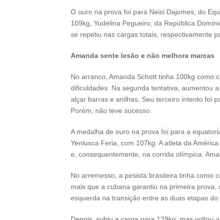
O ouro na prova foi para Neisi Dajomes, do E
109kg, Yudelina Pegueiro, da República Dominic
se repetiu nas cargas totais, respectivamente 
Amanda sente lesão e não melhora marcas
No arranco, Amanda Schott tinha 100kg como 
dificuldades. Na segunda tentativa, aumentou
alçar barras e anilhas. Seu terceiro intento foi 
Porém, não teve sucesso.
A medalha de ouro na prova foi para a equatori
Yenlusca Feria, com 107kg. A atleta da América
e, consequentemente, na corrida olímpica. Am
No arremesso, a pesista brasileira tinha como 
mais que a cubana garantiu na primeira prova,
esquerda na transição entre as duas etapas do 
Depois, subiu a carga para 129kg, mas voltou 