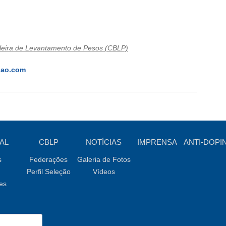
leira de Levantamento de Pesos (CBLP)
cao.com
AL
CBLP
NOTÍCIAS
IMPRENSA
ANTI-DOPI
s
Federações
Galeria de Fotos
Perfil Seleção
Vídeos
es