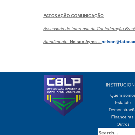
FATO&AÇÃO COMUNICAÇÃO
Assessoria de Imprensa da Confederação Brasi
Atendimento:
Nelson Ayres –
nelson@fatoea
INSTITUCION
Quem somo
Estatuto
Demonstraçõ
Financeiras
Outros