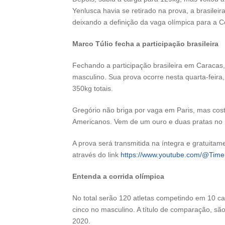
Yenlusca havia se retirado na prova, a brasile
deixando a definição da vaga olímpica para a 
Marco Túlio fecha a participação brasileira
Fechando a participação brasileira em Caracas
masculino. Sua prova ocorre nesta quarta-feira, d
350kg totais.
Gregório não briga por vaga em Paris, mas c
Americanos. Vem de um ouro e duas pratas no ú
A prova será transmitida na íntegra e gratuita
através do link
https://www.youtube.com/@TimeB
Entenda a corrida olímpica
No total serão 120 atletas competindo em 10 ca
cinco no masculino. A título de comparação, s
2020.