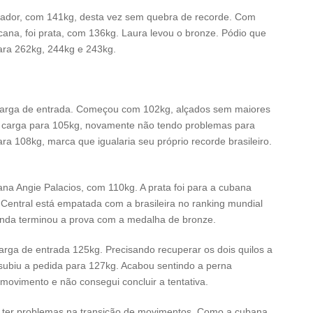
quador, com 141kg, desta vez sem quebra de recorde. Com
ana, foi prata, com 136kg. Laura levou o bronze. Pódio que
para 262kg, 244kg e 243kg.
carga de entrada. Começou com 102kg, alçados sem maiores
 a carga para 105kg, novamente não tendo problemas para
para 108kg, marca que igualaria seu próprio recorde brasileiro.
ana Angie Palacios, com 110kg. A prata foi para a cubana
 Central está empatada com a brasileira no ranking mundial
anda terminou a prova com a medalha de bronze.
carga de entrada 125kg. Precisando recuperar os dois quilos a
 subiu a pedida para 127kg. Acabou sentindo a perna
movimento e não consegui concluir a tentativa.
a ter problemas na transição de movimentos. Como a cubana