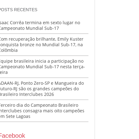
POSTS RECENTES
Isaac Corrêa termina em sexto lugar no
Campeonato Mundial Sub-17
Com recuperação brilhante, Emily Kuster
conquista bronze no Mundial Sub-17, na
Colômbia
Equipe brasileira inicia a participação no
Campeonato Mundial Sub-17 nesta terça-
eira
ADAAN-RJ, Ponto Zero-SP e Mangueira do
Futuro-RJ são os grandes campeões do
Brasileiro Interclubes 2026
Terceiro dia do Campeonato Brasileiro
Interclubes consagra mais oito campeões
em Sete Lagoas
Facebook