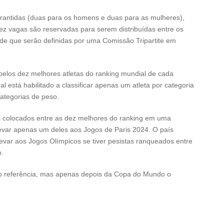
rantidas (duas para os homens e duas para as mulheres),
ez vagas são reservadas para serem distribuídas entre os
ade que serão definidas por uma Comissão Tripartite em
los dez melhores atletas do ranking mundial de cada
 está habilitado a classificar apenas um atleta por categoria
categorias de peso.
s colocados entre as dez melhores do ranking em uma
levar apenas um deles aos Jogos de Paris 2024. O país
evar aos Jogos Olímpicos se tiver pesistas ranqueados entre
o.
mo referência, mas apenas depois da Copa do Mundo o