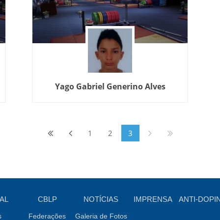
Yago Gabriel Generino Alves
1
2
3
AL
CBLP
NOTÍCIAS
IMPRENSA
ANTI-DOPI
s
Federações
Galeria de Fotos