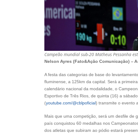
Campeão mundial sub-20 Matheus Pessanha estar
Nelson Ayres (Fato&Ação Comunicação) – A
A festa das categorias de base do levantamento 
fluminense, a 125km da capital. Será a primeir
calendário nacional da modalidade, o Campeon
Esportivo de Três Rios, de quinta (16) a sábad
(
youtube.com/@cblpoficial
) transmite o evento a
Mais que uma competição, será um desfile de 
país conquistou 60 medalhas nos Campeonatos
dos atletas que subiram ao pódio estará presen