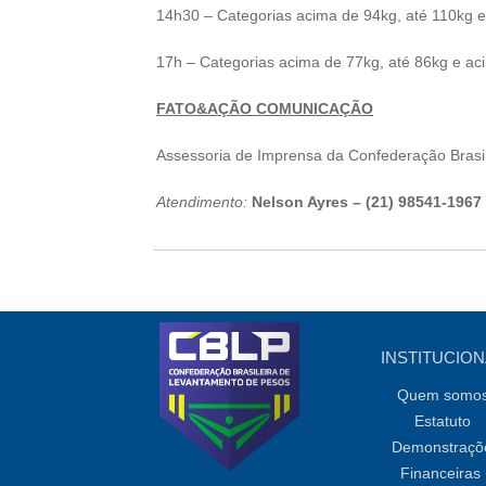
14h30 – Categorias acima de 94kg, até 110kg 
17h – Categorias acima de 77kg, até 86kg e ac
FATO&AÇÃO COMUNICAÇÃO
Assessoria de Imprensa da Confederação Brasi
Atendimento:
Nelson Ayres –
(21) 98541-1967
INSTITUCION
Quem somo
Estatuto
Demonstraçõ
Financeiras