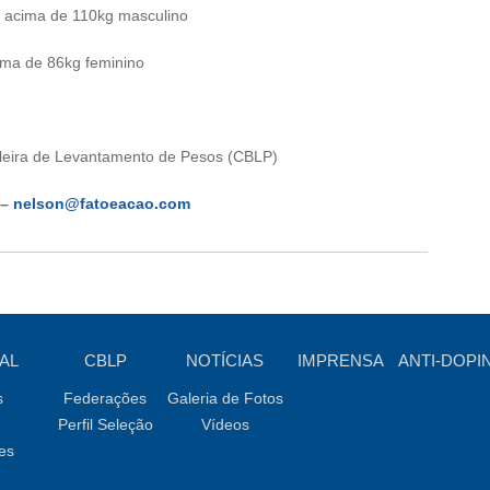
e acima de 110kg masculino
ima de 86kg feminino
leira de Levantamento de Pesos (CBLP)
 –
nelson@fatoeacao.com
AL
CBLP
NOTÍCIAS
IMPRENSA
ANTI-DOPI
s
Federações
Galeria de Fotos
Perfil Seleção
Vídeos
es