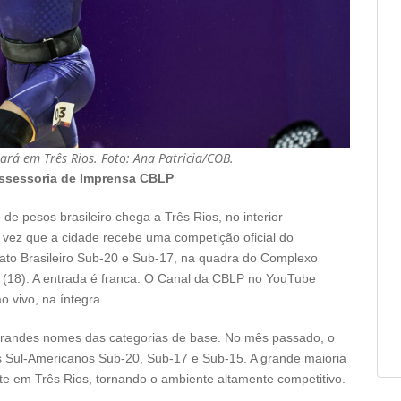
á em Três Rios. Foto: Ana Patricia/COB.
ssessoria de Imprensa CBLP
de pesos brasileiro chega a Três Rios, no interior
a vez que a cidade recebe uma competição oficial do
ato Brasileiro Sub-20 e Sub-17, na quadra do Complexo
o (18). A entrada é franca. O Canal da CBLP no YouTube
o vivo, na íntegra.
grandes nomes das categorias de base. No mês passado, o
 Sul-Americanos Sub-20, Sub-17 e Sub-15. A grande maioria
te em Três Rios, tornando o ambiente altamente competitivo.