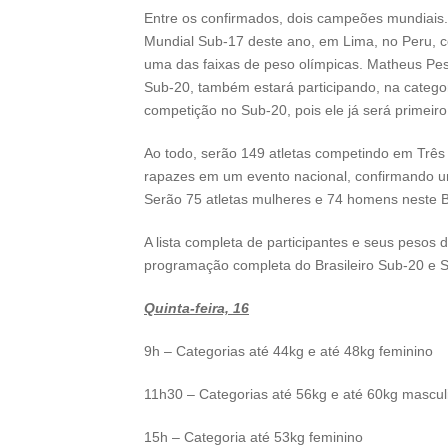
Entre os confirmados, dois campeões mundiais. 
Mundial Sub-17 deste ano, em Lima, no Peru, co
uma das faixas de peso olímpicas. Matheus Pe
Sub-20, também estará participando, na categor
competição no Sub-20, pois ele já será primeir
Ao todo, serão 149 atletas competindo em Três
rapazes em um evento nacional, confirmando um
Serão 75 atletas mulheres e 74 homens neste Br
A lista completa de participantes e seus peso
programação completa do Brasileiro Sub-20 e 
Quinta-feira, 16
9h – Categorias até 44kg e até 48kg feminino
11h30 – Categorias até 56kg e até 60kg mascul
15h – Categoria até 53kg feminino