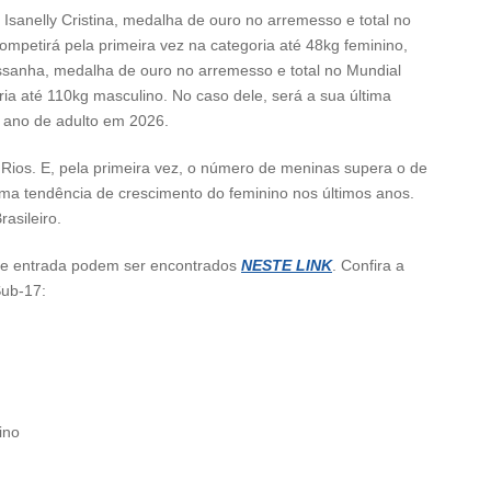
Isanelly Cristina, medalha de ouro no arremesso e total no
mpetirá pela primeira vez na categoria até 48kg feminino,
ssanha, medalha de ouro no arremesso e total no Mundial
ia até 110kg masculino. No caso dele, será a sua última
o ano de adulto em 2026.
 Rios. E, pela primeira vez, o número de meninas supera o de
a tendência de crescimento do feminino nos últimos anos.
asileiro.
s de entrada podem ser encontrados
NESTE LINK
. Confira a
Sub-17:
ino