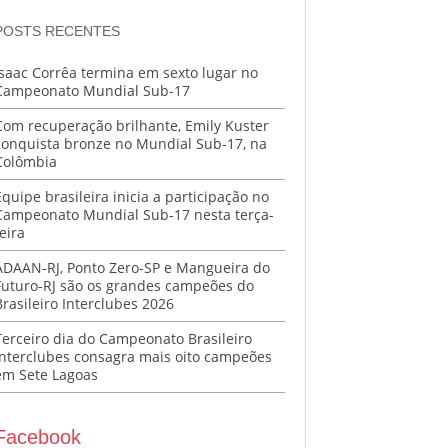
POSTS RECENTES
Isaac Corrêa termina em sexto lugar no
Campeonato Mundial Sub-17
Com recuperação brilhante, Emily Kuster
conquista bronze no Mundial Sub-17, na
Colômbia
Equipe brasileira inicia a participação no
Campeonato Mundial Sub-17 nesta terça-
eira
ADAAN-RJ, Ponto Zero-SP e Mangueira do
Futuro-RJ são os grandes campeões do
Brasileiro Interclubes 2026
Terceiro dia do Campeonato Brasileiro
Interclubes consagra mais oito campeões
em Sete Lagoas
Facebook