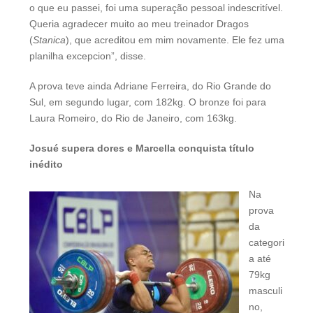
o que eu passei, foi uma superação pessoal indescritível.
Queria agradecer muito ao meu treinador Dragos
(
Stanica
), que acreditou em mim novamente. Ele fez uma
planilha excepcion”, disse.
A prova teve ainda Adriane Ferreira, do Rio Grande do
Sul, em segundo lugar, com 182kg. O bronze foi para
Laura Romeiro, do Rio de Janeiro, com 163kg.
Josué supera dores e Marcella conquista título
inédito
Na
prova
da
categori
a até
79kg
masculi
no,