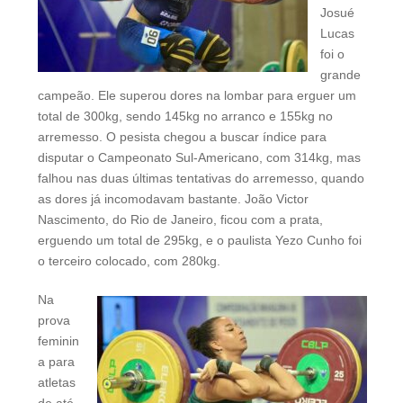
Josué
Lucas
foi o
grande
campeão. Ele superou dores na lombar para erguer um
total de 300kg, sendo 145kg no arranco e 155kg no
arremesso. O pesista chegou a buscar índice para
disputar o Campeonato Sul-Americano, com 314kg, mas
falhou nas duas últimas tentativas do arremesso, quando
as dores já incomodavam bastante. João Victor
Nascimento, do Rio de Janeiro, ficou com a prata,
erguendo um total de 295kg, e o paulista Yezo Cunho foi
o terceiro colocado, com 280kg.
Na
prova
feminin
a para
atletas