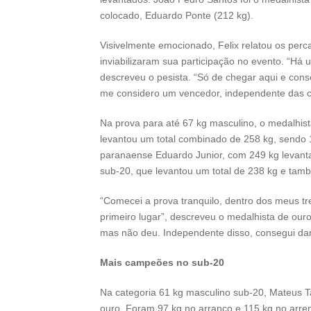
colocado, Eduardo Ponte (212 kg).
Visivelmente emocionado, Felix relatou os per
inviabilizaram sua participação no evento. “Há u
descreveu o pesista. “Só de chegar aqui e cons
me considero um vencedor, independente das co
Na prova para até 67 kg masculino, o medalhist
levantou um total combinado de 258 kg, sendo 
paranaense Eduardo Junior, com 249 kg levanta
sub-20, que levantou um total de 238 kg e tamb
“Comecei a prova tranquilo, dentro dos meus tr
primeiro lugar”, descreveu o medalhista de ouro.
mas não deu. Independente disso, consegui dar 
Mais campeões no sub-20
Na categoria 61 kg masculino sub-20, Mateus Ta
ouro. Foram 97 kg no arranco e 115 kg no arrem