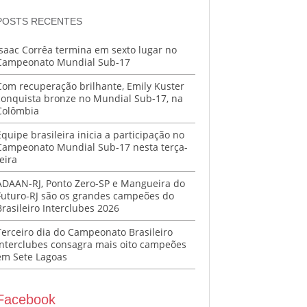
POSTS RECENTES
Isaac Corrêa termina em sexto lugar no
Campeonato Mundial Sub-17
Com recuperação brilhante, Emily Kuster
conquista bronze no Mundial Sub-17, na
Colômbia
Equipe brasileira inicia a participação no
Campeonato Mundial Sub-17 nesta terça-
eira
ADAAN-RJ, Ponto Zero-SP e Mangueira do
Futuro-RJ são os grandes campeões do
Brasileiro Interclubes 2026
Terceiro dia do Campeonato Brasileiro
Interclubes consagra mais oito campeões
em Sete Lagoas
Facebook