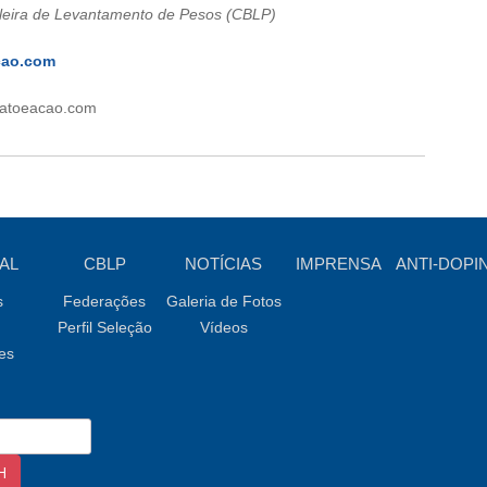
leira de Levantamento de Pesos (CBLP)
cao.com
fatoeacao.com
AL
CBLP
NOTÍCIAS
IMPRENSA
ANTI-DOPI
s
Federações
Galeria de Fotos
Perfil Seleção
Vídeos
es