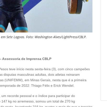
a em Sete Lagoas. Foto: Washington Alves/LightPress/CBLP.
 – Assessoria de Imprensa CBLP
sos teve início nesta sexta-feira (3), com cinco campeões
as disputas masculinas adultas, dois atletas reinaram
goas (UNIFEMM), em Minas Gerais, nesta que é a primeira
temporada de 2022: Thiago Félix e Erick Wendel.
, um recorde pessoal e o índice para participar do
 147 kg no arremesso, somou um total de 270 kg
de prata, levantando 216 kg, quatro a mais do que o terceiro