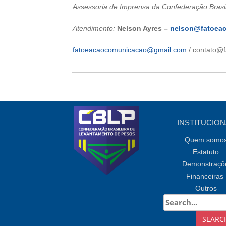
Assessoria de Imprensa da Confederação Brasi
Atendimento:
Nelson Ayres –
nelson@fatoea
fatoeacaocomunicacao@gmail.com
/ contato@
INSTITUCION
Quem somo
Estatuto
Demonstraçõ
Financeiras
Outros