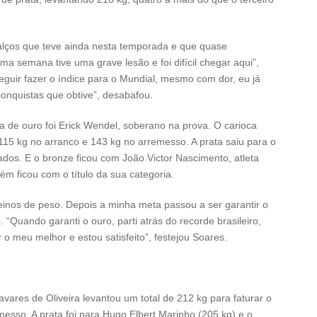
calços que teve ainda nesta temporada e que quase
ma semana tive uma grave lesão e foi difícil chegar aqui”,
eguir fazer o índice para o Mundial, mesmo com dor, eu já
nquistas que obtive”, desabafou.
a de ouro foi Erick Wendel, soberano na prova. O carioca
115 kg no arranco e 143 kg no arremesso. A prata saiu para o
dos. E o bronze ficou com João Victor Nascimento, atleta
ém ficou com o título da sua categoria.
einos de peso. Depois a minha meta passou a ser garantir o
 “Quando garanti o ouro, parti atrás do recorde brasileiro,
o meu melhor e estou satisfeito”, festejou Soares.
vares de Oliveira levantou um total de 212 kg para faturar o
esso. A prata foi para Hugo Elbert Marinho (205 kg) e o