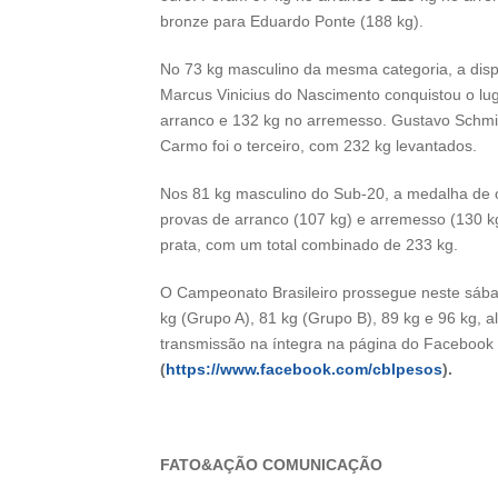
bronze para Eduardo Ponte (188 kg).
No 73 kg masculino da mesma categoria, a dispu
Marcus Vinicius do Nascimento conquistou o lug
arranco e 132 kg no arremesso. Gustavo Schm
Carmo foi o terceiro, com 232 kg levantados.
Nos 81 kg masculino do Sub-20, a medalha de
provas de arranco (107 kg) e arremesso (130 kg)
prata, com um total combinado de 233 kg.
O Campeonato Brasileiro prossegue neste sábad
kg (Grupo A), 81 kg (Grupo B), 89 kg e 96 kg, a
transmissão na íntegra na página do Facebook
(
https://www.facebook.com/cblpesos
).
FATO&AÇÃO COMUNICAÇÃO