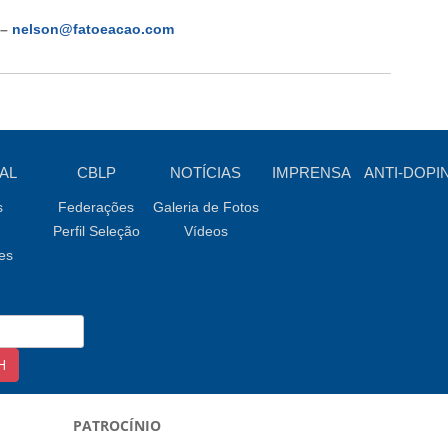
 –
nelson@fatoeacao.com
AL
CBLP
NOTÍCIAS
IMPRENSA
ANTI-DOPI
s
Federações
Galeria de Fotos
Perfil Seleção
Vídeos
es
PATROCÍNIO