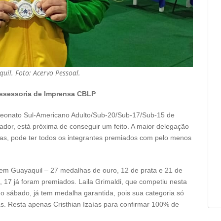
uil. Foto: Acervo Pessoal.
ssessoria de Imprensa CBLP
mpeonato Sul-Americano Adulto/Sub-20/Sub-17/Sub-15 de
or, está próxima de conseguir um feito. A maior delegação
tas, pode ter todos os integrantes premiados com pelo menos
 em Guayaquil – 27 medalhas de ouro, 12 de prata e 21 de
o, 17 já foram premiados. Laila Grimaldi, que competiu nesta
no sábado, já tem medalha garantida, pois sua categoria só
das. Resta apenas Cristhian Izaías para confirmar 100% de