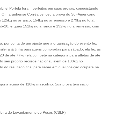
abriel Portela foram perfeitos em suas provas, conquistando
a. O maranhense Corrêa venceu a prova do Sul-Americano
m 125kg no arranco, 154kg no arremesso e 279kg no total.
Sub-20, ergueu 152kg no arranco e 192kg no arremesso, com
da, por conta de um ajuste que a organização do evento fez
leira já tinha passagens compradas para sábado, ela fez as
b-20 de até 77kg (ela compete na categoria para atletas de até
do seu próprio recorde nacional, além de 108kg no
do do resultado final para saber em qual posição ocupará na
goria acima de 110kg masculino. Sua prova tem início
leira de Levantamento de Pesos (CBLP)