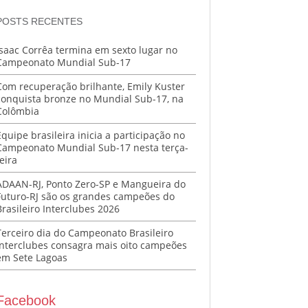
POSTS RECENTES
Isaac Corrêa termina em sexto lugar no
Campeonato Mundial Sub-17
Com recuperação brilhante, Emily Kuster
conquista bronze no Mundial Sub-17, na
Colômbia
Equipe brasileira inicia a participação no
Campeonato Mundial Sub-17 nesta terça-
eira
ADAAN-RJ, Ponto Zero-SP e Mangueira do
Futuro-RJ são os grandes campeões do
Brasileiro Interclubes 2026
Terceiro dia do Campeonato Brasileiro
Interclubes consagra mais oito campeões
em Sete Lagoas
Facebook