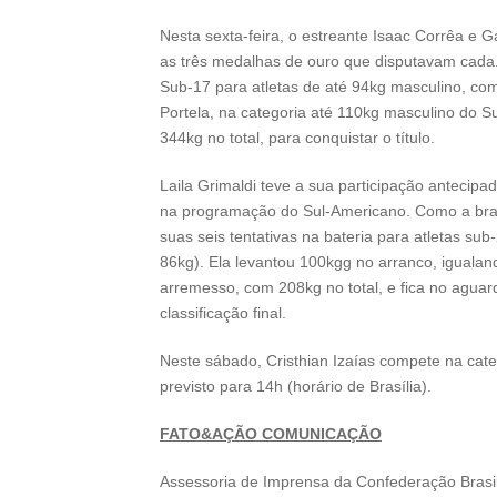
Nesta sexta-feira, o estreante Isaac Corrêa e G
as três medalhas de ouro que disputavam cad
Sub-17 para atletas de até 94kg masculino, co
Portela, na categoria até 110kg masculino do 
344kg no total, para conquistar o título.
Laila Grimaldi teve a sua participação antecipa
na programação do Sul-Americano. Como a brasi
suas seis tentativas na bateria para atletas su
86kg). Ela levantou 100kgg no arranco, igualan
arremesso, com 208kg no total, e fica no aguar
classificação final.
Neste sábado, Cristhian Izaías compete na cate
previsto para 14h (horário de Brasília).
FATO&AÇÃO COMUNICAÇÃO
Assessoria de Imprensa da Confederação Brasi