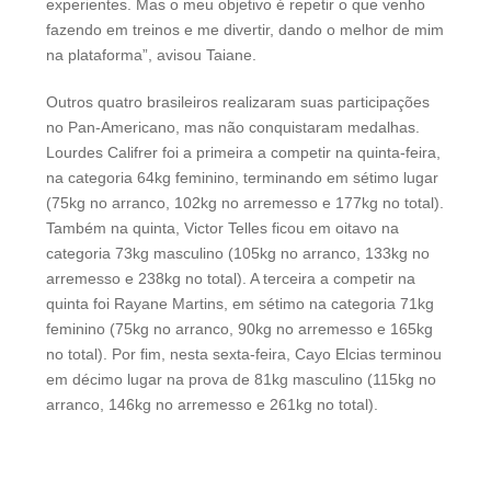
experientes. Mas o meu objetivo é repetir o que venho
fazendo em treinos e me divertir, dando o melhor de mim
na plataforma”, avisou Taiane.
Outros quatro brasileiros realizaram suas participações
no Pan-Americano, mas não conquistaram medalhas.
Lourdes Califrer foi a primeira a competir na quinta-feira,
na categoria 64kg feminino, terminando em sétimo lugar
(75kg no arranco, 102kg no arremesso e 177kg no total).
Também na quinta, Victor Telles ficou em oitavo na
categoria 73kg masculino (105kg no arranco, 133kg no
arremesso e 238kg no total). A terceira a competir na
quinta foi Rayane Martins, em sétimo na categoria 71kg
feminino (75kg no arranco, 90kg no arremesso e 165kg
no total). Por fim, nesta sexta-feira, Cayo Elcias terminou
em décimo lugar na prova de 81kg masculino (115kg no
arranco, 146kg no arremesso e 261kg no total).