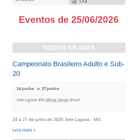
Dia
a
v
e
Eventos de 25/06/2026
g
a
Navegação
ç
por
ã
dia
TODOS OS DIAS
o
d
Campeonato Brasileiro Adulto e Sub-
o
s
20
e
v
24 junho
a
27 junho
e
n
Sete Lagoas-MG
Minas Gerais
Brasil
t
o
s
24 a 27 de junho de 2026 Sete Lagoas - MG
Leia mais »