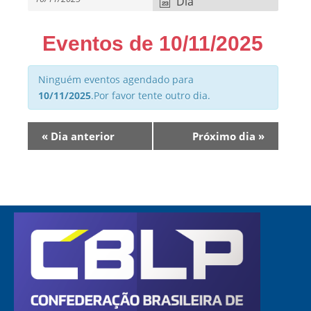
Dia
a
v
e
Eventos de 10/11/2025
g
a
Ninguém eventos agendado para
ç
10/11/2025
.Por favor tente outro dia.
ã
o
d
Navegação
«
Dia anterior
Próximo dia
»
o
por
s
dia
e
v
e
n
t
o
s