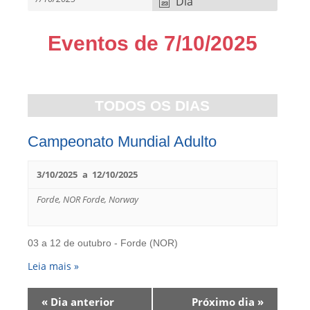
Dia
a
v
e
Eventos de 7/10/2025
g
a
Navegação
ç
por
ã
dia
TODOS OS DIAS
o
d
Campeonato Mundial Adulto
o
s
e
3/10/2025
a
12/10/2025
v
Forde, NOR
Forde
,
Norway
e
n
t
03 a 12 de outubro - Forde (NOR)
o
s
Leia mais »
Navegação
«
Dia anterior
Próximo dia
»