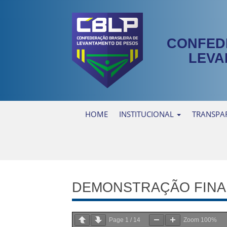
CONFED
LEVA
HOME
INSTITUCIONAL
TRANSPA
DEMONSTRAÇÃO FINAN
Page
1
/
14
Zoom
100%