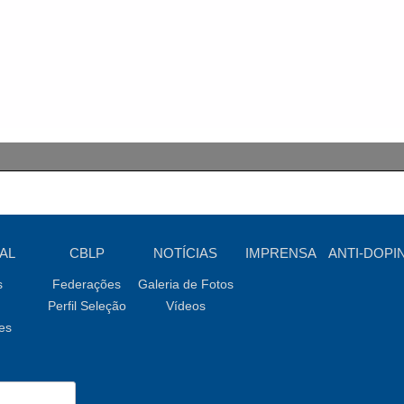
AL
CBLP
NOTÍCIAS
IMPRENSA
ANTI-DOPI
s
Federações
Galeria de Fotos
Perfil Seleção
Vídeos
es