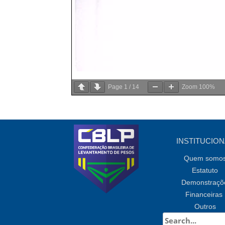
Page
1
/
14
Zoom
100%
INSTITUCION
Quem somo
Estatuto
Demonstraçõ
Financeiras
Outros