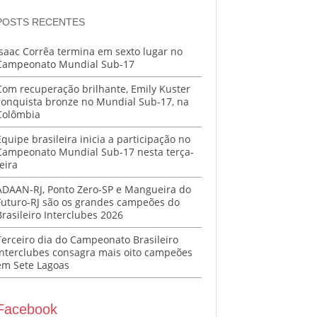
POSTS RECENTES
Isaac Corrêa termina em sexto lugar no
Campeonato Mundial Sub-17
Com recuperação brilhante, Emily Kuster
conquista bronze no Mundial Sub-17, na
Colômbia
Equipe brasileira inicia a participação no
Campeonato Mundial Sub-17 nesta terça-
eira
ADAAN-RJ, Ponto Zero-SP e Mangueira do
Futuro-RJ são os grandes campeões do
Brasileiro Interclubes 2026
Terceiro dia do Campeonato Brasileiro
Interclubes consagra mais oito campeões
em Sete Lagoas
Facebook