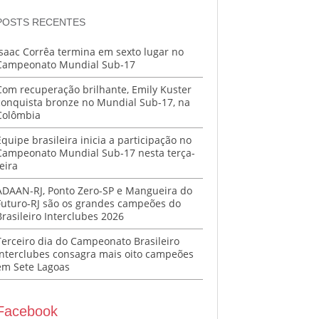
POSTS RECENTES
Isaac Corrêa termina em sexto lugar no
Campeonato Mundial Sub-17
Com recuperação brilhante, Emily Kuster
conquista bronze no Mundial Sub-17, na
Colômbia
Equipe brasileira inicia a participação no
Campeonato Mundial Sub-17 nesta terça-
eira
ADAAN-RJ, Ponto Zero-SP e Mangueira do
Futuro-RJ são os grandes campeões do
Brasileiro Interclubes 2026
Terceiro dia do Campeonato Brasileiro
Interclubes consagra mais oito campeões
em Sete Lagoas
Facebook