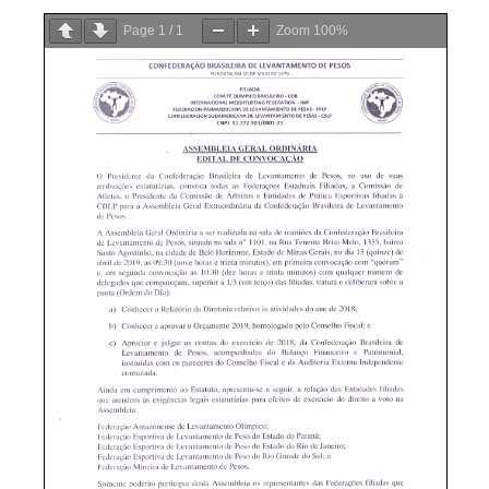
Page
1
/
1
Zoom
100%