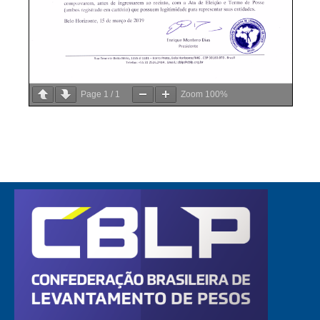
Page
1
/
1
Zoom
100%