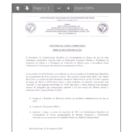
Page
1
/
1
Zoom
100%