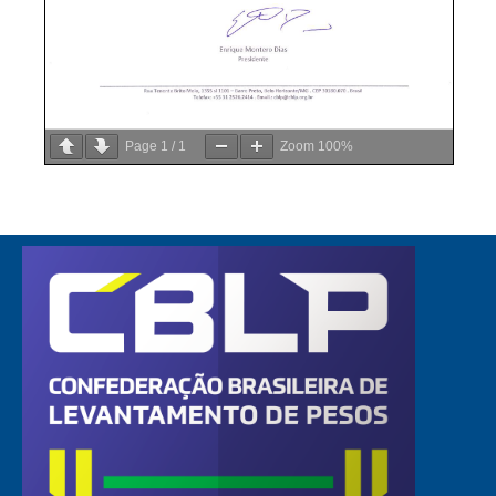
Page
1
/
1
Zoom
100%